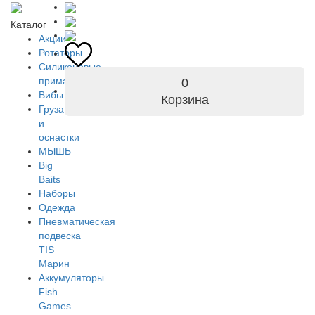
Каталог
Акции
Ротаторы
Силиконовые
приманки
0
Вибы
Корзина
Груза
и
оснастки
МЫШЬ
Big
Baits
Наборы
Одежда
Пневматическая
подвеска
TIS
Марин
Аккумуляторы
Fish
Games