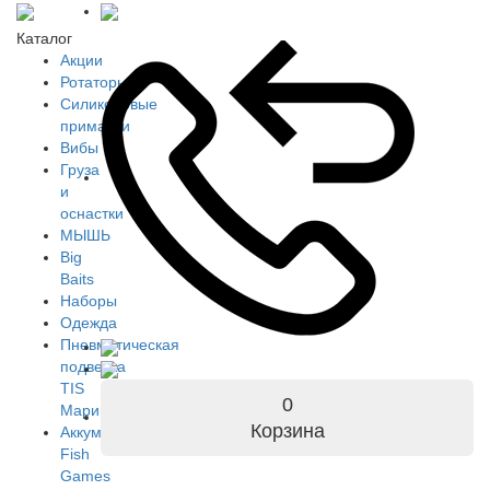
Каталог
Акции
Ротаторы
Силиконовые
приманки
Вибы
Груза
и
оснастки
МЫШЬ
Big
Baits
Наборы
Одежда
Пневматическая
подвеска
TIS
0
Марин
Корзина
Аккумуляторы
Fish
Games