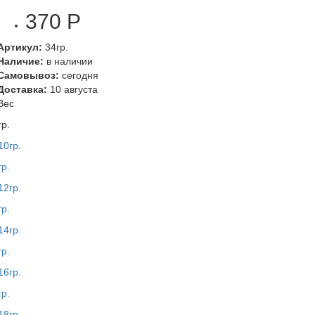
370 Р
Артикул:
34гр.
Наличие:
в наличии
Самовывоз:
сегодня
Доставка:
10 августа
Вес
гр.
гр.
гр.
гр.
гр.