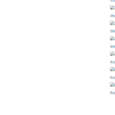
32
36
38
40
4гр
6гр
8гр