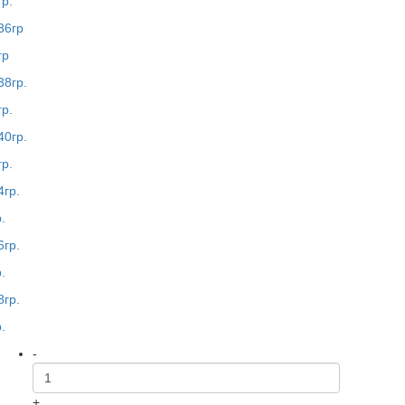
гр.
гр
гр.
гр.
.
.
.
-
+