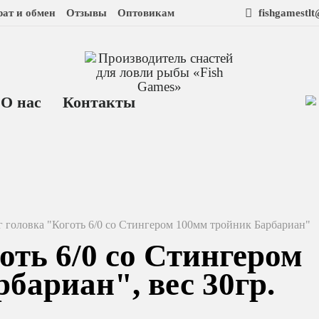
рат и обмен
Отзывы
Оптовикам
fishgamestl
О нас
Контакты
 головка "Коготь 6/0 со Стингером 100мм тройник Барбариан"
оть 6/0 со Стингером
бариан", вес 30гр.