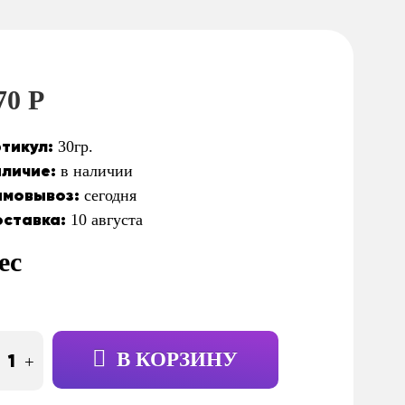
70 Р
тикул:
30гр.
личие:
в наличии
мовывоз:
сегодня
ставка:
10 августа
ес
В КОРЗИНУ
+