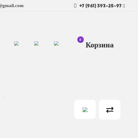
+7 (961) 393-25-97
t@gmail.com
0
Ко