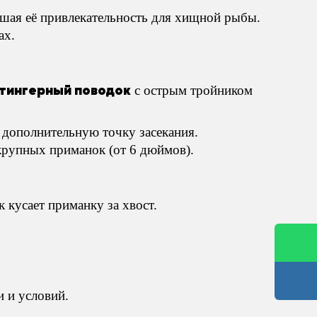
ышая её привлекательность для хищной рыбы.
ах.
тингерный поводок
с острым тройником
 дополнительную точку засекания.
крупных приманок (от 6 дюймов).
 кусает приманку за хвост.
и и условий.