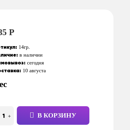
85 Р
тикул:
14гр.
личие:
в наличии
мовывоз:
сегодня
ставка:
10 августа
ес
В КОРЗИНУ
+