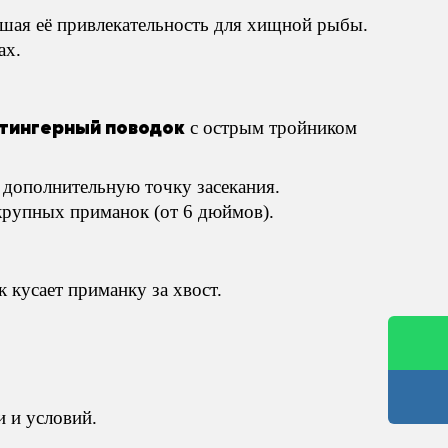
ышая её привлекательность для хищной рыбы.
ах.
тингерный поводок
с острым тройником
 дополнительную точку засекания.
крупных приманок (от 6 дюймов).
 кусает приманку за хвост.
и и условий.