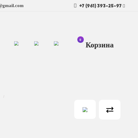
+7 (961) 393-25-97
t@gmail.com
0
Ко