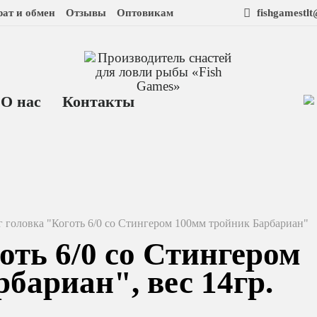
рат и обмен
Отзывы
Оптовикам
fishgamestl
О нас
Контакты
 головка "Коготь 6/0 со Стингером 100мм тройник Барбариан"
оть 6/0 со Стингером
бариан", вес 14гр.