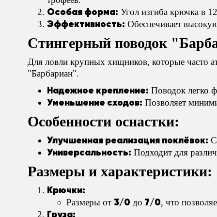
Особая форма:
Угол изгиба крючка в 12
Эффективность:
Обеспечивает высокую 
Стингерный поводок "Барб
Для ловли крупных хищников, которые часто а
"Барбариан".
Надежное крепление:
Поводок легко ф
Уменьшение сходов:
Позволяет миними
Особенности оснастки:
Улучшенная реализация поклёвок:
Сн
Универсальность:
Подходит для различ
Размеры и характеристики:
Крючки:
3/0
7/0
Размеры от
до
, что позволя
Груза: