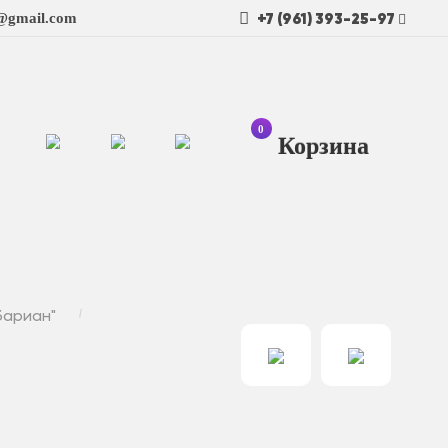
+7 (961) 393-25-97
t@gmail.com
0
Ко
бариан"