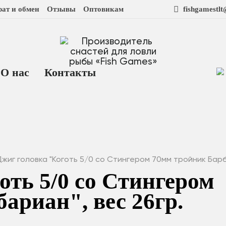
рат и обмен
Отзывы
Оптовикам
fishgamestl
О нас
Контакты
Джиг головка "Коготь 5/0 со Стингером 70мм тройник Бар
оть 5/0 со Стингером
ариан", вес 26гр.