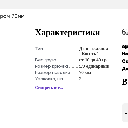
6
Характеристики
Ар
Тип
Джиг головка
На
"Коготь"
Вес груза
от 10 до 40 гр
Са
Размер крючка
5/0 одинарный
До
Размер поводка
70 мм
Упаковка, шт.
2
В
Смотреть все...
-