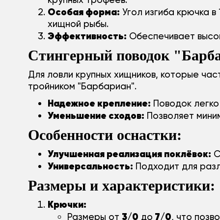
Особая форма:
Угол изгиба крючка в
хищной рыбы.
Эффективность:
Обеспечивает высок
Стингерный поводок "Барб
Для ловли крупных хищников, которые ча
тройником "Барбариан".
Надежное крепление:
Поводок легко 
Уменьшение сходов:
Позволяет миним
Особенности оснастки:
Улучшенная реализация поклёвок:
С
Универсальность:
Подходит для разл
Размеры и характеристики:
Крючки:
3/0
7/0
Размеры от
до
, что позв