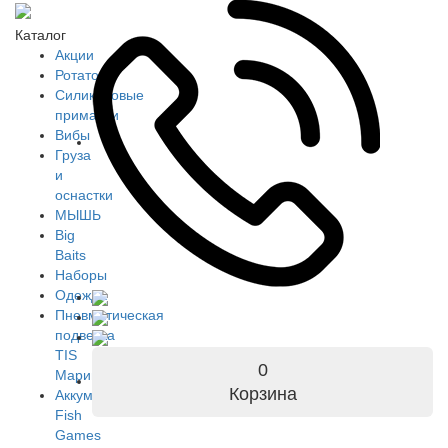
Каталог
Акции
Ротаторы
Силиконовые
приманки
Вибы
Груза
и
оснастки
МЫШЬ
Big
Baits
Наборы
Одежда
Пневматическая
подвеска
TIS
0
Марин
Корзина
Аккумуляторы
Fish
Games