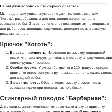
Серия джиг-головок и стингерных оснасток
Мы предлагаем уникальную серию джиг-головок с крючком
"Коготь", разработанным для повышения эффективности
засекания рыбы. Эта оснастка станет незаменимым помощником
для рыболовов, ценящих надежность, долговечность и высокую
результативность.
Крючок "Коготь":
Высокая прочность:
Изготовлен из высокоуглеродистой
стали, что гарантирует длительную остроту и надежность при
ловле крупных трофеев.
Особая форма:
Угол изгиба крючка в 120 градусов придает
приманке естественную игру, повышая её привлекательность
для хищной рыбы.
Эффективность:
Обеспечивает высокую вероятность
засекания даже при осторожных поклёвках.
Стингерный поводок "Барбариан":
Для ловли крупных хищников, которые часто атакуют приманку
сзади, в нашей серии предусмотрен
стингерный поводок
с