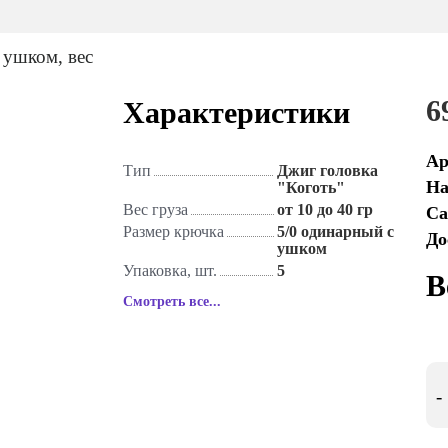
6
Характеристики
Ар
Тип
Джиг головка
На
"Коготь"
Вес груза
от 10 до 40 гр
Са
Размер крючка
5/0 одинарный с
До
ушком
Упаковка, шт.
5
В
Смотреть все...
-