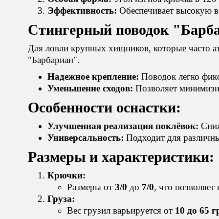
Эффективность:
Обеспечивает высокую ве
Стингерный поводок "Барб
Для ловли крупных хищников, которые часто а
"Барбариан".
Надежное крепление:
Поводок легко фикс
Уменьшение сходов:
Позволяет минимизир
Особенности оснастки:
Улучшенная реализация поклёвок:
Сниж
Универсальность:
Подходит для различны
Размеры и характеристики:
Крючки:
Размеры от
3/0
до
7/0
, что позволяет
Груза:
Вес грузил варьируется от
10 до 65 