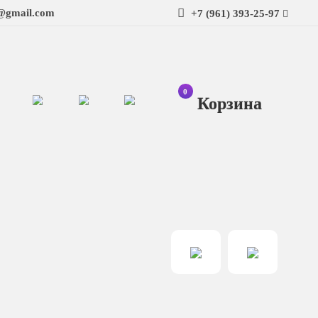
t@gmail.com
+7 (961) 393-25-97
0
Ко