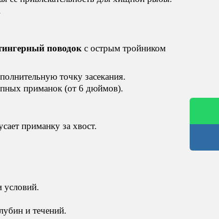
.
тингерный поводок
с острым тройником
полнительную точку засекания.
пных приманок (от 6 дюймов).
сает приманку за хвост.
и условий.
глубин и течений.