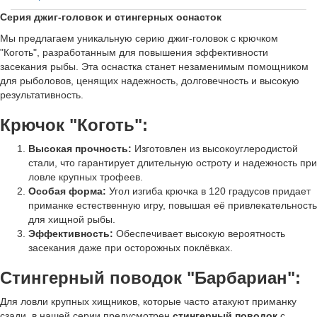
Серия джиг-головок и стингерных оснасток
Мы предлагаем уникальную серию джиг-головок с крючком
"Коготь", разработанным для повышения эффективности
засекания рыбы. Эта оснастка станет незаменимым помощником
для рыболовов, ценящих надежность, долговечность и высокую
результативность.
Крючок "Коготь":
Высокая прочность:
Изготовлен из высокоуглеродистой
стали, что гарантирует длительную остроту и надежность при
ловле крупных трофеев.
Особая форма:
Угол изгиба крючка в 120 градусов придает
приманке естественную игру, повышая её привлекательность
для хищной рыбы.
Эффективность:
Обеспечивает высокую вероятность
засекания даже при осторожных поклёвках.
Стингерный поводок "Барбариан":
Для ловли крупных хищников, которые часто атакуют приманку
сзади, в нашей серии предусмотрен
стингерный поводок
с