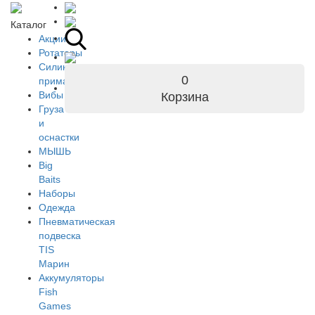
Каталог
Акции
Ротаторы
Силиконовые
0
приманки
Вибы
Корзина
Груза
и
оснастки
МЫШЬ
Big
Baits
Наборы
Одежда
Пневматическая
подвеска
TIS
Марин
Аккумуляторы
Fish
Games