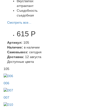
Вкус/запах
аттрактант
Съедобность
съедобная
Смотреть все...
615 Р
Артикул:
105
Наличие:
в наличии
Самовывоз:
сегодня
Доставка:
12 августа
Доступные цвета
105
006
007